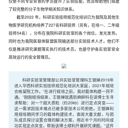
仅使不同专业背景的学员提升了实验技能，而且帮助他们搭建
了较完整的分子生物学相关知识体系。
截至2022 年，科研实验技师规范化培训已为我院及其他生
物医学研究机构培养了227名科研技师（另有，在培一、二年级
技师54名），分布在我院科研实验室的各个岗位，发光发热，
同时也为我院医联体联盟医院输送部分实验技术人才。他们不
仅是推进研究课题落实执行的技术员，也是守护各实验室安全
高效运行的安全管理员。
科研实验室管理部公共实验室管理科王银婵2019年
进入华西科研实验技师规范化培训大家庭，2021年规培
合格留院工作。“在进行规培之前，我对载体构建一窍不
通。”刚刚规培结束，王银婵就遇到麻醉科在读博士生寻
求帮助：对一个超大质粒（约20kb）进行定点突变——
这一需求因技术难点已被多家技术公司拒绝。王银婵利
用规培期间学习的载体构建技术，查阅大量文献，与团
队成员探讨设置合理的解决方案，用近半个月的时间成
功实现定点突变，帮助该博士顺利开展研究课题。“这件